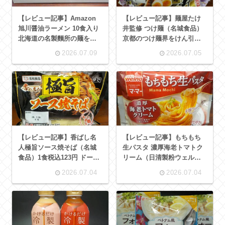
【レビュー記事】Amazon
【レビュー記事】麺屋たけ
旭川醤油ラーメン 10食入り
井監修 つけ麺（名城食品）
北海道の名製麵所の麺をつ
京都のつけ麺界をけん引す
かった袋麺を1食100円以下
る名店の味をおうちで 1食税
2026.07.09
2026.07.05
の価格でたのしめまる袋麺
込215円 麺もつけ汁もたっ
界の価格破壊者【アレンジ
ぷり
レシピあり】
【レビュー記事】香ばし名
【レビュー記事】もちもち
人極旨ソース焼そば（名城
生パスタ 濃厚海老トマトク
食品）1食税込123円 ドーン
リーム（日清製粉ウェル
と太麺 香りたつソース いろ
ナ）電子レンジで6分 冷凍し
2026.07.04
2026.07.04
いろな食材とあわせやすい
たままのパスタを調理すれ
焼そば
ば、それだけでまるでレス
トランで提供されるような
生パスタをおうちでたのし
める