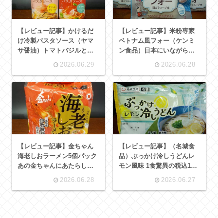
【レビュー記事】かけるだ
【レビュー記事】米粉専家
け冷製パスタソース（ヤマ
ベトナム風フォー（ケンミ
サ醤油）トマトバジルとた
ン食品）日本にいながら、
らこクリーム ひんやりした
ベトナムの風を感じられる
2026.06.29
2026.06.28
食感がたまらない【アレン
一杯 淡麗とはこのチキンス
ジレシピあり】
ープのためにある いろいろ
な具材とあわせやすい万能
スープ
【レビュー記事】金ちゃん
【レビュー記事】（名城食
海老しおラーメン5個パック
品）ぶっかけ冷しうどんレ
あの金ちゃんにあたらしい
モン風味 1食驚異の税込177
スープ味が登場 伊勢海老粉
円 細うどんとおつゆつき 冷
2026.06.28
2026.06.27
末使用の塩スープ【アレン
蔵保存で賞味期間30日
ジレシピあり】