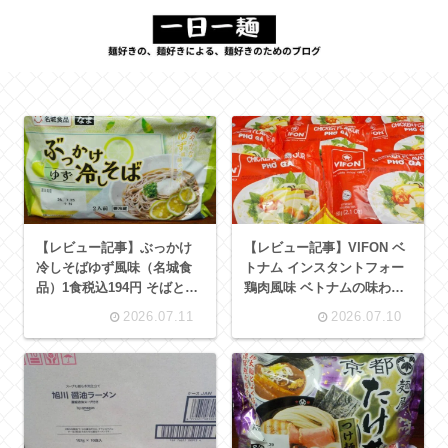
【レビュー記事】ぶっかけ
【レビュー記事】VIFON ベ
冷しそばゆず風味（名城食
トナム インスタントフォー
品）1食税込194円 そばとめ
鶏肉風味 ベトナムの味わい
んつゆつき ゆずの香りがチ
を日本のおうちで VIFON
2026.07.11
2026.07.10
ャーミングなおそば
Pho Ga 60g 10 goi【アレン
ジレシピあり】