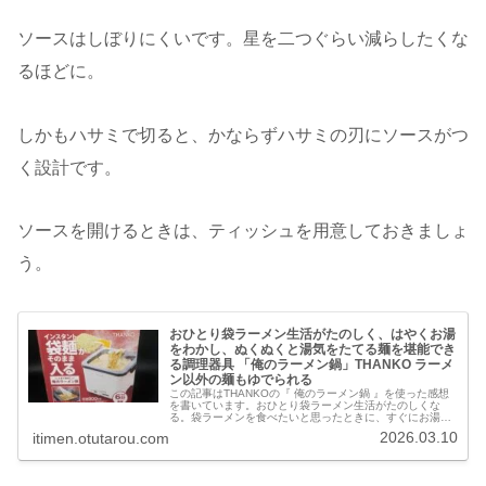
ソースはしぼりにくいです。星を二つぐらい減らしたくな
るほどに。
しかもハサミで切ると、かならずハサミの刃にソースがつ
く設計です。
ソースを開けるときは、ティッシュを用意しておきましょ
う。
おひとり袋ラーメン生活がたのしく、はやくお湯
をわかし、ぬくぬくと湯気をたてる麺を堪能でき
る調理器具 「俺のラーメン鍋」THANKO ラーメ
ン以外の麺もゆでられる
この記事はTHANKOの『 俺のラーメン鍋 』を使った感想
を書いています。おひとり袋ラーメン生活がたのしくな
る。袋ラーメンを食べたいと思ったときに、すぐにお湯を
わかすことができる。さらに、火力をさげつつ鍋を土台に
2026.03.10
itimen.otutarou.com
セットしておけばぬくぬくの状…