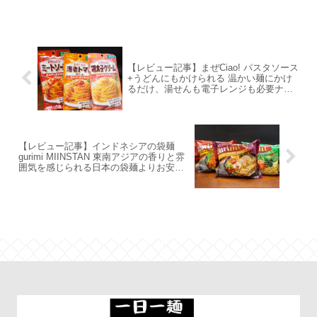
【レビュー記事】まぜCiao! パスタソース
+うどんにもかけられる 温かい麺にかけ
るだけ、湯せんも電子レンジも必要ナッ
シング ミートソース 海老トマト 明太子
クリーム S&B食品
【レビュー記事】インドネシアの袋麺
gurimi MIINSTAN 東南アジアの香りと雰
囲気を感じられる日本の袋麺よりお安い
袋麺群