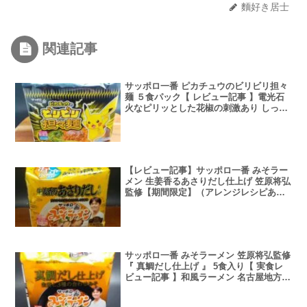
麵好き居士
関連記事
サッポロ一番 ピカチュウのビリビリ担々
麺 ５食パック【 レビュー記事 】電光石
火なピリッとした花椒の刺激あり しっか
りとゴマの風味があり担々麵している
【レビュー記事】サッポロ一番 みそラー
メン 生姜香るあさりだし仕上げ 笠原将弘
監修【期間限定】（アレンジレシピあ
り）
サッポロ一番 みそラーメン 笠原将弘監修
『 真鯛だし仕上げ 』 5食入り【 実食レ
ビュー記事 】和風ラーメン 名古屋地方の
みそに生姜をいれた濃い風味、そして真
鯛の澄んだ旨味