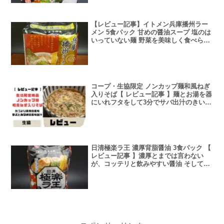
【レビュー記事】イトメン兵庫播州ラー
メン 5食パック 甘めの醤油スープ 塩のは
いっていない麺 野菜を美味しく食べられ
る醤油スープ【アレンジレシピあり】
コープ・生協限定 ノンカップ麺和風ねぎ
入りそば【 レビュー記事 】麺とお湯を器
にいれフタをして3分でサバ出汁のきいた
蕎麦を食べられる 1食税込120円
日清極楽ラ王 濃厚背脂醤油 3食パック 【
レビュー記事 】濃厚とまでは言わない
が、コッテリと飲みやすい醤油 そして安
定のラ王の麺、まるで生麺