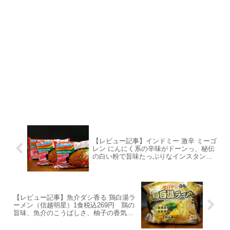
【レビュー記事】インドミー 激辛 ミーゴ
レン にんにく系の辛味がドーンっ、秘伝
の白い粉で旨味たっぷりなインスタント
ラーメン【アレンジレシピあり】
【レビュー記事】魚介ダシ香る 鶏白湯ラ
ーメン（信越明星）1食税込269円 鶏の
旨味、魚介のこうばしさ、柚子の香気、
たっぷりの麺に大満足