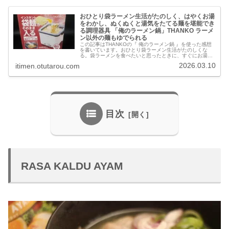
おひとり袋ラーメン生活がたのしく、はやくお湯
をわかし、ぬくぬくと湯気をたてる麺を堪能でき
る調理器具 「俺のラーメン鍋」THANKO ラーメ
ン以外の麺もゆでられる
この記事はTHANKOの『 俺のラーメン鍋 』を使った感想
を書いています。おひとり袋ラーメン生活がたのしくな
る。袋ラーメンを食べたいと思ったときに、すぐにお湯を
わかすことができる。さらに、火力をさげつつ鍋を土台に
2026.03.10
itimen.otutarou.com
セットしておけばぬくぬくの状…
目次
RASA KALDU AYAM