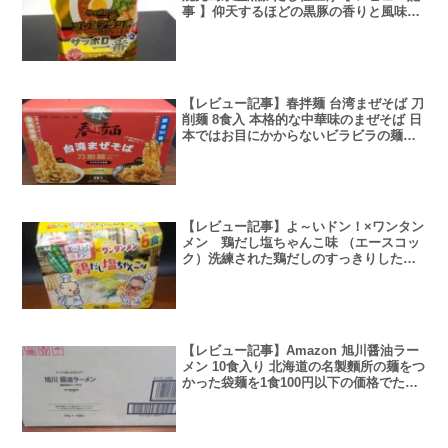
事 】仰天するほどの黒豚の香りと風味に
つつまれるリッチなスープ
【レビュー記事】春拌麺 台湾まぜそば 刀
削麺 8食入 本格的な中華味のまぜそば 日
本ではお目にかからないビラビラの麺
【アレンジレシピあり】
【レビュー記事】よ～いドン！×ワンタン
メン 鶏だし塩ちゃんこ味 （エースコッ
ク）洗練された鶏だしのすっきりした和
風スープ
【レビュー記事】Amazon 旭川醤油ラー
メン 10食入り 北海道の名製麵所の麺をつ
かった袋麺を1食100円以下の価格でたの
しめまる袋麺界の価格破壊者【アレンジ
レシピあり】