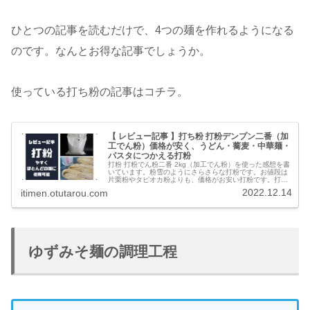
ひとつの記事を読むだけで、4つの麺を作れるようになる
のです。なんとお得な記事でしょうか。
使っている打ち粉の記事はコチラ。
【 レビュー記事 】打ち粉 打粉デンプン二番（加
工でん粉）価格が安く、うどん・蕎麦・中華麺・
パスタにつかえる打粉
打粉 打粉でん粉二番 2kg（加工でん粉）を使った感想を書
いています。粉雪のようにさらさらな打粉です。お値段は
片栗粉やタピオカ粉よりも、価格がお安い打粉です。打粉
があれば、うどんから蕎麦、中華麺、パスタ、米麺などほ
2022.12.14
itimen.otutarou.com
とんどの麺に打ち粉できます。そして、麺どおしがくっつ
きません。
ゆずみそ麺の調理工程