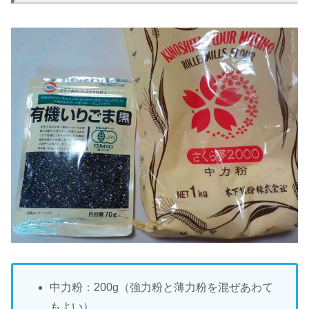
中力粉：200g（強力粉と薄力粉を混ぜあわて
もよい）