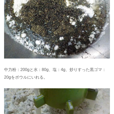
中力粉：200gと水：80g、塩：4g、炒りすった黒ゴマ：
20gをボウルにいれる。