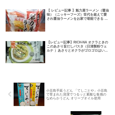
【 レビュー記事 】魁力屋ラーメン（醤油
味）（ニッキーフーズ）世代を超えて愛
され醤油ラーメンをお家で堪能できる ト
ッピングつきで1食300円以下
【レビュー記事】RICH-NA オクラときの
このあさり旨だしパスタ（日清製粉ウェ
ルナ ）あさりとオクラがゴロゴロはいっ
たリッチな冷凍パスタ1食の価格は税込
322円
小豆島手延うどん 「てしごとや」小豆島
で育まれた清潔でつるッと素敵な食感の
なめらかうどん オリーブオイル使用