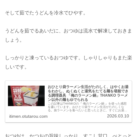
そして茹でたうどんを冷水でひやす。
うどんを茹でるあいだに、おつゆは流水で解凍しておきま
しょう。
しっかりと凍っているおつゆです。しゃりしゃりもまた楽
しいです。
おひとり袋ラーメン生活がたのしく、はやくお湯
をわかし、ぬくぬくと湯気をたてる麺を堪能でき
る調理器具 「俺のラーメン鍋」THANKO ラーメ
ン以外の麺もゆでられる
この記事はTHANKOの『 俺のラーメン鍋 』を使った感想
を書いています。おひとり袋ラーメン生活がたのしくな
る。袋ラーメンを食べたいと思ったときに、すぐにお湯を
わかすことができる。さらに、火力をさげつつ鍋を土台に
2026.03.10
itimen.otutarou.com
セットしておけばぬくぬくの状…
おつゆは、かつおの旨味しっかり。すこし甘口。べとっと