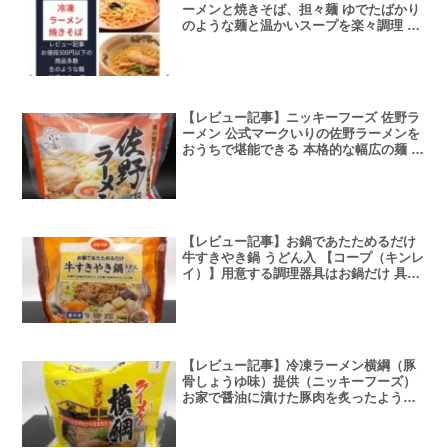
ーメンと焼きそば、担々麺 ゆでたばかり
のような麺と温かいスープを楽々調理 電
子レンジで調理できる焼きそば（一部例
外あり）
【レビュー記事】ニッキーフーズ 佐野ラ
ーメン 公式マークいりの佐野ラーメンを
おうちで堪能できる 本格的な幅広の麺 淡
麗なスープは毎日飲んでもあきにくい
【レビュー記事】お鍋であたためるだけ
牛すきやき鍋 うどん入 【コープ（キンレ
イ）】用意する調理器具はお鍋だけ 具材
とうどんいり
【レビュー記事】冷凍ラーメン横綱（豚
骨しょうゆ味）提供（ニッキーフーズ）
お家で醤油に漬けた豚肉を炙ったような
こってり風味を堪能できる