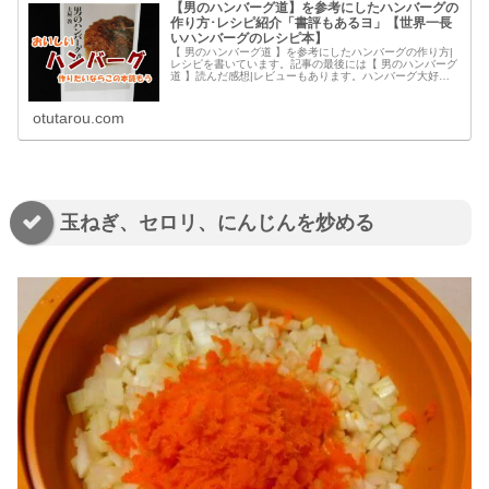
【男のハンバーグ道】を参考にしたハンバーグの
作り方･レシピ紹介「書評もあるヨ」【世界一長
いハンバーグのレシピ本】
【 男のハンバーグ道 】を参考にしたハンバーグの作り方|
レシピを書いています。記事の最後には【 男のハンバーグ
道 】読んだ感想|レビューもあります。ハンバーグ大好
き、ハンバーグの味をワンランクあげたい人読んでくださ
い。
otutarou.com
玉ねぎ、セロリ、にんじんを炒める