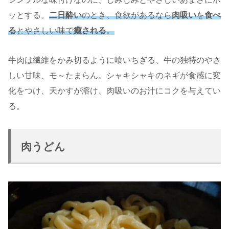
ッとする。
二日酔い
のとき、食欲があるなら
肉吸い
を
食べ
る
とやさしい味で
癒される
。
牛肉は繊維をかみ切るように喰いちぎる、牛の独特のやさ
しい甘味、モ～たまらん。シャキシャキのネギが食感に変
化をつけ、天かすが溶け、肉吸いのお汁にコクを与えてい
る。
肉うどん