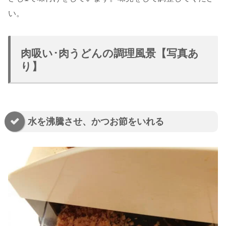
い。
肉吸い･肉うどんの調理風景【写真あ
り】
水を沸騰させ、かつお節をいれる