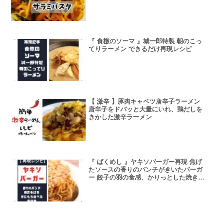
『 食檄のソーマ 』城一郎特製 朝のこっ
てりラーメン できるだけ再現レシピ
【 激辛 】豚肉キャベツ唐辛子ラーメン
唐辛子をドバッと大量にいれ、鶏だしを
きかした激辛ラーメン
『 ばくめし 』ヤキソバーガー再現 焦げ
たソースの香りのパンチがきいたバーガ
ー 餃子の羽の食感、かりっとした焼きそ
ば、そして、ふわりとした食感のやきめ
し炭水化物の奔流