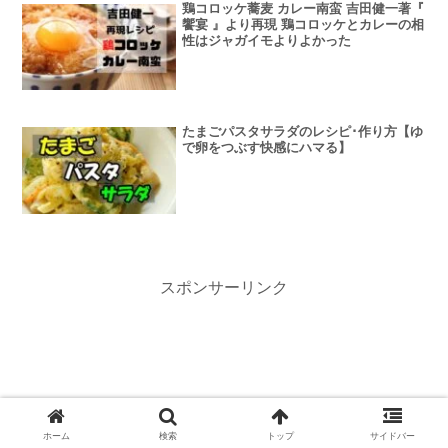
鶏コロッケ蕎麦 カレー南蛮 吉田健一著『
饗宴 』より再現 鶏コロッケとカレーの相
性はジャガイモよりよかった
たまごパスタサラダのレシピ･作り方【ゆ
で卵をつぶす快感にハマる】
スポンサーリンク
ホーム
検索
トップ
サイドバー