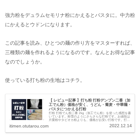
強力粉をデュラムセモリナ粉にかえるとパスタに。中力粉
にかえるとウドンになります。
この記事を読み、ひとつの麺の作り方をマスターすれば、
三種類の麺を作れるようになるのです。なんとお得な記事
なのでしょうか。
使っている打ち粉の生地はコチラ。
【 レビュー記事 】打ち粉 打粉デンプン二番（加
工でん粉）価格が安く、うどん・蕎麦・中華麺・
パスタにつかえる打粉
打粉 打粉でん粉二番 2kg（加工でん粉）を使った感想を書
いています。粉雪のようにさらさらな打粉です。お値段は
片栗粉やタピオカ粉よりも、価格がお安い打粉です。打粉
があれば、うどんから蕎麦、中華麺、パスタ、米麺などほ
2022.12.14
itimen.otutarou.com
とんどの麺に打ち粉できます。そして、麺どおしがくっつ
きません。