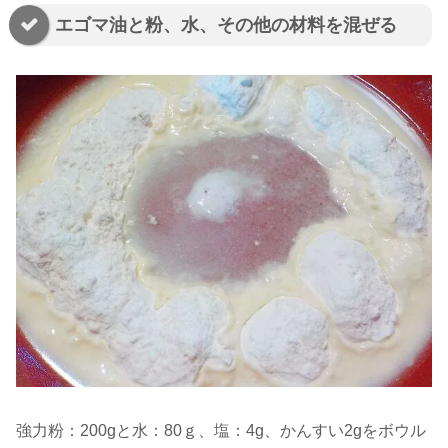
エゴマ油と粉、水、その他の材料を混ぜる
強力粉：200gと水：80ｇ、塩：4g、かんすい2gをボウル