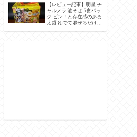
冷たいスープ
【レビュー記事】明星 チ
ャルメラ 油そば 5食パッ
ク ビン！と存在感のある
太麺 ゆでて混ぜるだけで
油そばをおうちで楽しめ
る【アレンジレシピあ
り】