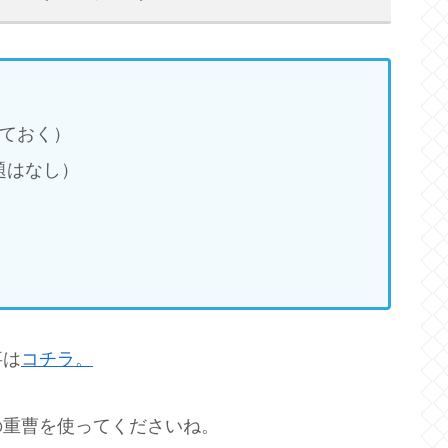
しておく）
題はなし）
事は
コチラ。
の重曹を使ってくださいね。