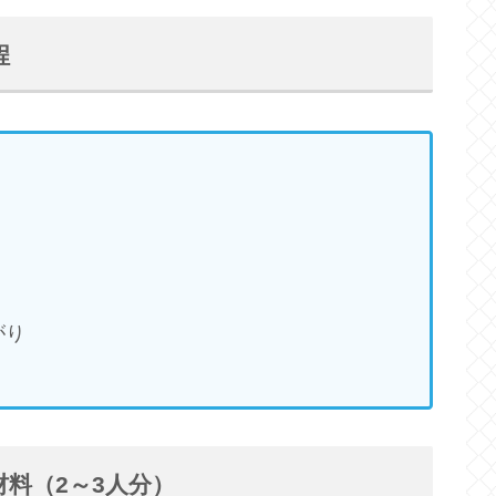
程
がり
料（2～3人分）