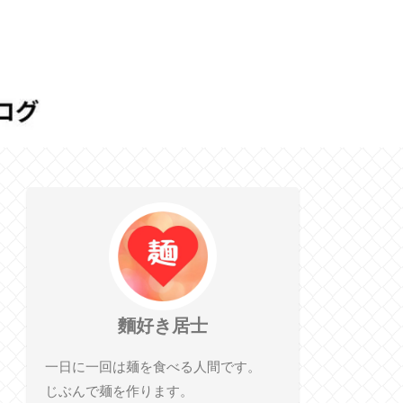
麵好き居士
一日に一回は麺を食べる人間です。
じぶんで麺を作ります。