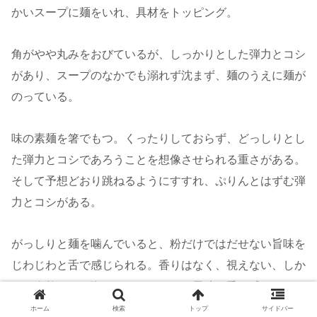
かいスープに麺をいれ、具材をトッピング。
角がやや丸みをおびているが、しっかりとした弾力とコシ
があり、スープのなかでも溺れず沈まず、麺のうえに麺が
のっている。
味の素麺を箸でもつ。くったりしておらず、どっしりとし
た弾力とコシであろうことを想像させられる重さがある。
そして予想どおり跳ねるようにすすれ、ぷりんとはずむ弾
力とコシがある。
がっしりと麺を噛んでいると、粉だけではだせない旨味を
じわじわと舌で感じられる。香りはなく、視えない、しか
し、泰然とした海のようにひろがる風味を舌で感じられ
る。
ホーム
検索
トップ
サイドバー