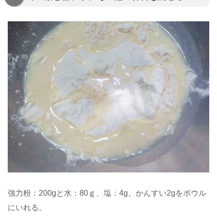
強力粉：200gと水：80ｇ、塩：4g、かんすい2gをボウル
にいれる。