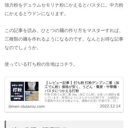
強力粉をデュラムセモリナ粉にかえるとパスタに。中力粉
にかえるとウドンになります。
この記事を読み、ひとつの麺の作り方をマスターすれば、
三種類の麺を作れるようになるのです。なんとお得な記事
なのでしょうか。
使っている打ち粉の生地はコチラ。
【 レビュー記事 】打ち粉 打粉デンプン二番（加
工でん粉）価格が安く、うどん・蕎麦・中華麺・
パスタにつかえる打粉
打粉 打粉でん粉二番 2kg（加工でん粉）を使った感想を書
いています。粉雪のようにさらさらな打粉です。お値段は
片栗粉やタピオカ粉よりも、価格がお安い打粉です。打粉
があれば、うどんから蕎麦、中華麺、パスタ、米麺などほ
2022.12.14
itimen.otutarou.com
とんどの麺に打ち粉できます。そして、麺どおしがくっつ
きません。