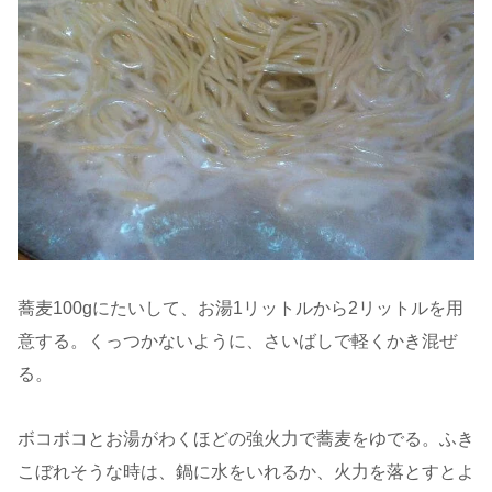
蕎麦100gにたいして、お湯1リットルから2リットルを用
意する。くっつかないように、さいばしで軽くかき混ぜ
る。
ボコボコとお湯がわくほどの強火力で蕎麦をゆでる。ふき
こぼれそうな時は、鍋に水をいれるか、火力を落とすとよ