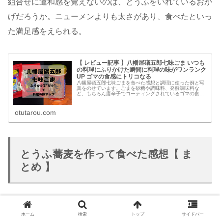
組合せに違和感を覚えないのは、とうふをいれているおか
げだろうか。ニューメンよりも太さがあり、食べたといっ
た満足感をえられる。
【 レビュー記事 】八幡屋礒五郎七味ごま いつも
の料理にふりかけた瞬間に料理の味がワンランク
UP ゴマの食感にトリコなる
八幡屋礒五郎七味ごまを食べた感想と調理に使った例と写
真をのせています。ごまを砂糖や調味料、発酵調味料な
ど、もちろん唐辛子でコーティングされているゴマの食感
がたのしい調味料です。ゴマの食感だけではなく、ご飯や
麺類、納豆、豆腐にかけるだけで風味...
otutarou.com
とうふ蕎麦を作って食べた感想【 ま
とめ 】
とうふを水のかわりいれて作る蕎麦。とうふは、水の代用
ホーム
検索
トップ
サイドバー