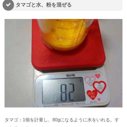
タマゴと水、粉を混ぜる
タマゴ：1個を計量し、80gになるように水をいれる。す