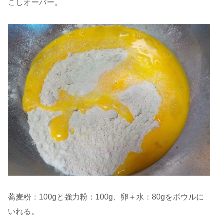
こしオーバー。
蕎麦粉：100gと強力粉：100g、卵＋水：80gをボウルに
いれる。