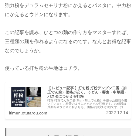
強力粉をデュラムセモリナ粉にかえるとパスタに。中力粉
にかえるとウドンになります。
この記事を読み、ひとつの麺の作り方をマスターすれば、
三種類の麺を作れるようになるのです。なんとお得な記事
なのでしょうか。
使っている打ち粉の生地はコチラ。
【 レビュー記事 】打ち粉 打粉デンプン二番（加
工でん粉）価格が安く、うどん・蕎麦・中華麺・
パスタにつかえる打粉
打粉 打粉でん粉二番 2kg（加工でん粉）を使った感想を書
いています。粉雪のようにさらさらな打粉です。お値段は
片栗粉やタピオカ粉よりも、価格がお安い打粉です。打粉
があれば、うどんから蕎麦、中華麺、パスタ、米麺などほ
2022.12.14
itimen.otutarou.com
とんどの麺に打ち粉できます。そして、麺どおしがくっつ
きません。