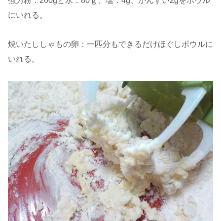
強力粉：200gと水：80ｇ、塩：4g、かんすい2gをボウル
にいれる。
焼いたししゃもの卵：一匹分もできるだけほぐしボウルに
いれる。