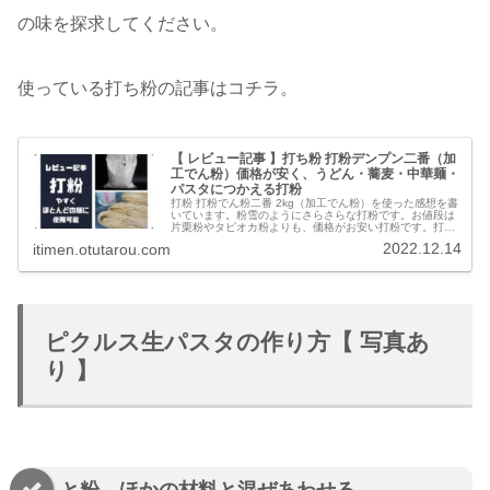
の味を探求してください。
使っている打ち粉の記事はコチラ。
【 レビュー記事 】打ち粉 打粉デンプン二番（加
工でん粉）価格が安く、うどん・蕎麦・中華麺・
パスタにつかえる打粉
打粉 打粉でん粉二番 2kg（加工でん粉）を使った感想を書
いています。粉雪のようにさらさらな打粉です。お値段は
片栗粉やタピオカ粉よりも、価格がお安い打粉です。打粉
があれば、うどんから蕎麦、中華麺、パスタ、米麺などほ
2022.12.14
itimen.otutarou.com
とんどの麺に打ち粉できます。そして、麺どおしがくっつ
きません。
ピクルス生パスタの作り方【 写真あ
り 】
と粉、ほかの材料と混ぜあわせる