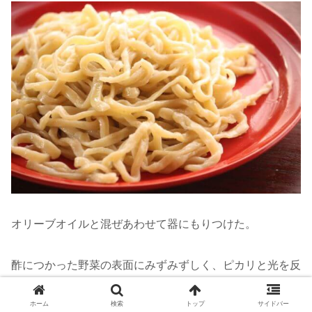
オリーブオイルと混ぜあわせて器にもりつけた。
酢につかった野菜の表面にみずみずしく、ピカリと光を反
射させている麺の表面。青さはなく、ふつうの生パスタの
ホーム
検索
トップ
サイドバー
色だ。ニンジンのピクスルをねりこむと赤くなるかもしれ