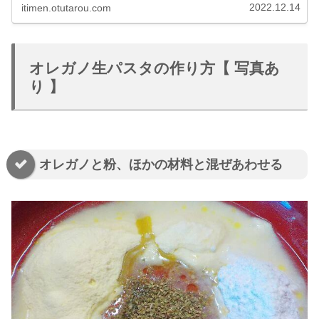
があれば、うどんから蕎麦、中華麺、パスタ、米麺などほ
2022.12.14
itimen.otutarou.com
とんどの麺に打ち粉できます。そして、麺どおしがくっつ
きません。
オレガノ生パスタの作り方【 写真あ
り 】
オレガノと粉、ほかの材料と混ぜあわせる