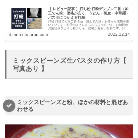
【 レビュー記事 】打ち粉 打粉デンプン二番（加
工でん粉）価格が安く、うどん・蕎麦・中華麺・
パスタにつかえる打粉
打粉 打粉でん粉二番 2kg（加工でん粉）を使った感想を書
いています。粉雪のようにさらさらな打粉です。お値段は
片栗粉やタピオカ粉よりも、価格がお安い打粉です。打粉
があれば、うどんから蕎麦、中華麺、パスタ、米麺などほ
2022.12.14
itimen.otutarou.com
とんどの麺に打ち粉できます。そして、麺どおしがくっつ
きません。
ミックスビーンズ生パスタの作り方【
写真あり 】
ミックスビーンズと粉、ほかの材料と混ぜあ
わせる