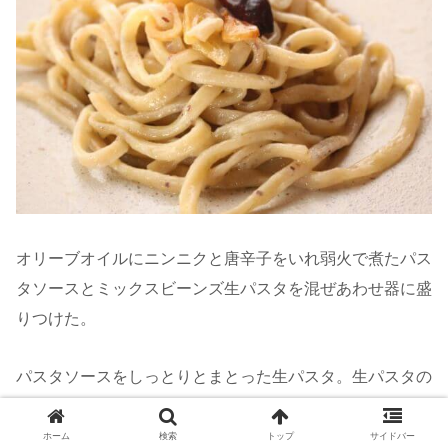
オリーブオイルにニンニクと唐辛子をいれ弱火で煮たパス
タソースとミックスビーンズ生パスタを混ぜあわせ器に盛
りつけた。
パスタソースをしっとりとまとった生パスタ。生パスタの
うえに生パスタをのせられるほどしっかりとした硬さがあ
り、もっちりとした噛みごたえがある。
ホーム
検索
トップ
サイドバー