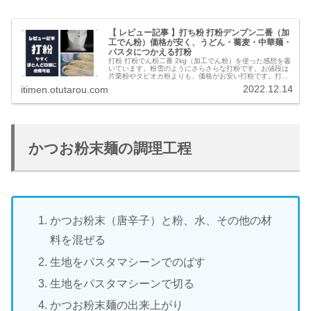
【 レビュー記事 】打ち粉 打粉デンプン二番（加
工でん粉）価格が安く、うどん・蕎麦・中華麺・
パスタにつかえる打粉
打粉 打粉でん粉二番 2kg（加工でん粉）を使った感想を書
いています。粉雪のようにさらさらな打粉です。お値段は
片栗粉やタピオカ粉よりも、価格がお安い打粉です。打粉
があれば、うどんから蕎麦、中華麺、パスタ、米麺などほ
2022.12.14
itimen.otutarou.com
とんどの麺に打ち粉できます。そして、麺どおしがくっつ
きません。
かつお粉末麺の調理工程
かつお粉末（唐辛子）と粉、水、その他の材
料を混ぜる
生地をパスタマシーンでのばす
生地をパスタマシーンで切る
かつお粉末麺の出来上がり