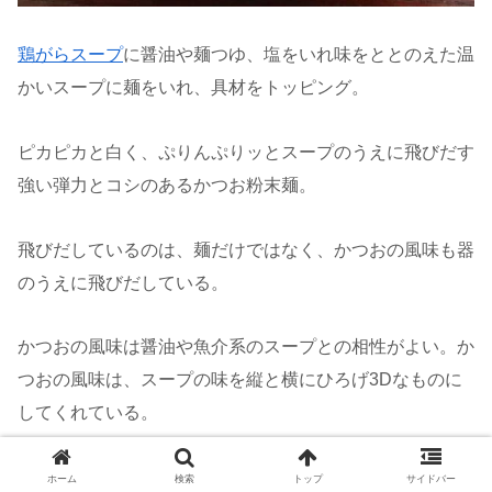
鶏がらスープ
に醤油や麺つゆ、塩をいれ味をととのえた温
かいスープに麺をいれ、具材をトッピング。
ピカピカと白く、ぷりんぷりッとスープのうえに飛びだす
強い弾力とコシのあるかつお粉末麺。
飛びだしているのは、麺だけではなく、かつおの風味も器
のうえに飛びだしている。
かつおの風味は醤油や魚介系のスープとの相性がよい。か
つおの風味は、スープの味を縦と横にひろげ3Dなものに
してくれている。
麺をすすりおわったあとに、上等のかつお節を削ったよう
ホーム
検索
トップ
サイドバー