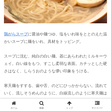
鶏がらスープ
に醤油や麺つゆ、塩をいれ味をととのえた温
かいスープに麺をいれ、具材をトッピング。
スープに沈む、純白の白い麺。器にあらわれたミルキーウ
ェイ。白い線をもつ、すこし柔弱な表面。カチッとした硬
さはなく、しらうおのような儚い印象をうける。
寒天麺をすする、歯や舌、のどにひっかからない。流れて
いく、流しそうめんのように、白線流しのように寒天麺は
胃に流れていく。麺のコシはすこし弱くかんじられる。そ
こがまた深窓の令嬢のように守ってあげたいノーブルがあ
ホーム
検索
トップ
サイドバー