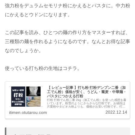
強力粉をデュラムセモリナ粉にかえるとパスタに。中力粉
にかえるとウドンになります。
この記事を読み、ひとつの麺の作り方をマスターすれば、
三種類の麺を作れるようになるのです。なんとお得な記事
なのでしょうか。
使っている打ち粉の生地はコチラ。
【 レビュー記事 】打ち粉 打粉デンプン二番（加
工でん粉）価格が安く、うどん・蕎麦・中華麺・
パスタにつかえる打粉
打粉 打粉でん粉二番 2kg（加工でん粉）を使った感想を書
いています。粉雪のようにさらさらな打粉です。お値段は
片栗粉やタピオカ粉よりも、価格がお安い打粉です。打粉
があれば、うどんから蕎麦、中華麺、パスタ、米麺などほ
2022.12.14
itimen.otutarou.com
とんどの麺に打ち粉できます。そして、麺どおしがくっつ
きません。