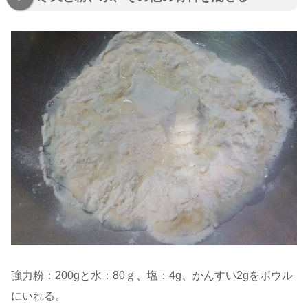
強力粉：200gと水：80ｇ、塩：4g、かんすい2gをボウル
にいれる。