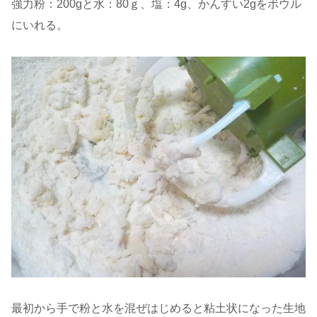
強力粉：200gと水：80ｇ、塩：4g、かんすい2gをボウル
にいれる。
最初から手で粉と水を混ぜはじめると粘土状になった生地