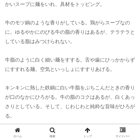
かいスープに麺をいれ、具材をトッピング。
牛のモツ鍋のような香りがしている。鶏がらスープなの
に。ゆるやかにのびる牛の脂の香りはあるが、テラテラと
している脂はみつけられない。
牛脂のように白く細い麺をすする。舌や歯にひっかからず
にすすれる麺。空気といっしょにすすりあげる。
キンキンに熱した鉄鍋に白い牛脂をぶちこんだときの香り
が口のなかにひろがる。牛の脂のコクはあるが、白くあっ
さりとしている。そして、じわじわと純粋な旨味がひろが
る。
ラードには強烈さ濃厚さはゆずる、牛脂は。しかし、どこ
ホーム
検索
トップ
サイドバー