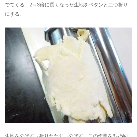
でてくる。2～3倍に長くなった生地をペタンと二つ折り
にする。
生地をのばす→折りたたむ→のばす。この作業を3～5回