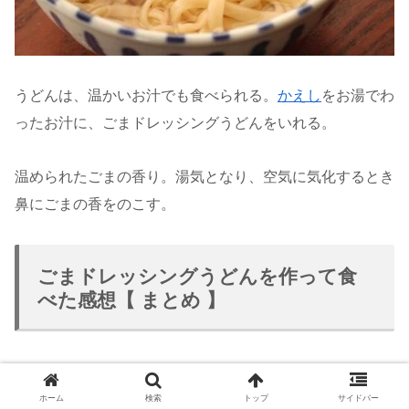
うどんは、温かいお汁でも食べられる。
かえし
をお湯でわ
ったお汁に、ごまドレッシングうどんをいれる。
温められたごまの香り。湯気となり、空気に気化するとき
鼻にごまの香をのこす。
ごまドレッシングうどんを作って食
べた感想【 まとめ 】
ごまドレッシングをつかいねったうどんは、ごまの香りが
ホーム
検索
トップ
サイドバー
あり、そして優しい甘さのあるほがらかなうどんでした。