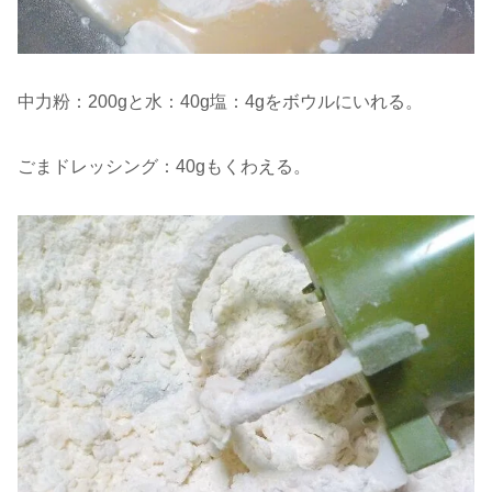
中力粉：200gと水：40g塩：4gをボウルにいれる。
ごまドレッシング：40gもくわえる。