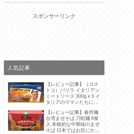
スポンサーリンク
人気記事
【レビュー記事】（コス
トコ）バリラ イタリアン
ミートソース 300g x 3 イ
タリアのママンたちに受
け継がれたきたような伝
【レビュー記事】春拌麺
統の味 呪文のような原料
台湾まぜそば 刀削麺 8食
ははいっていない【アレ
入 本格的な中華味のまぜ
ンジレシピあり】
そば 日本ではお目にかか