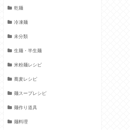
乾麺
冷凍麺
未分類
生麺・半生麺
米粉麺レシピ
蕎麦レシピ
麺スープレシピ
麺作り道具
麺料理