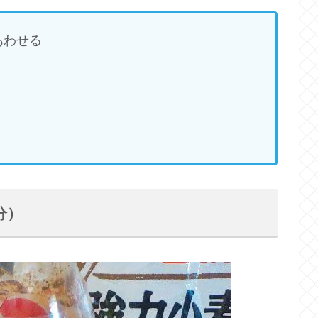
あわせる
分）