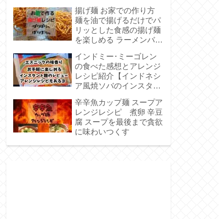
らないビラビラの麺【ア
揚げ麺 お家での作り方
レンジレシピあり】
麺を油で揚げるだけでパ
リッとした食感の揚げ麺
を楽しめる ラーメンバー
ガーも作れるよ
インドミー･ミーゴレン
の食べた感想とアレンジ
レシピ紹介【インドネシ
ア風焼ソバのインスタン
ト麺】
辛辛魚カップ麺 スープア
レンジレシピ 煮卵 辛豆
腐 スープを最後まで貪欲
に味わいつくす