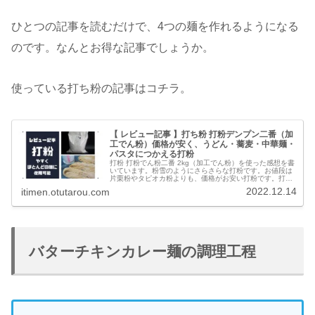
ひとつの記事を読むだけで、4つの麺を作れるようになる
のです。なんとお得な記事でしょうか。
使っている打ち粉の記事はコチラ。
【 レビュー記事 】打ち粉 打粉デンプン二番（加
工でん粉）価格が安く、うどん・蕎麦・中華麺・
パスタにつかえる打粉
打粉 打粉でん粉二番 2kg（加工でん粉）を使った感想を書
いています。粉雪のようにさらさらな打粉です。お値段は
片栗粉やタピオカ粉よりも、価格がお安い打粉です。打粉
があれば、うどんから蕎麦、中華麺、パスタ、米麺などほ
2022.12.14
itimen.otutarou.com
とんどの麺に打ち粉できます。そして、麺どおしがくっつ
きません。
バターチキンカレー麺の調理工程