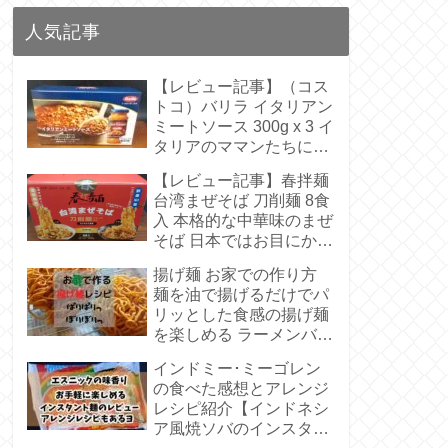
人気記事
【レビュー記事】（コス
トコ）バリラ イタリアン
ミートソース 300g x 3 イ
タリアのママンたちに受
け継がれたきたような伝
【レビュー記事】春拌麺
統の味 呪文のような原料
台湾まぜそば 刀削麺 8食
ははいっていない【アレ
入 本格的な中華味のまぜ
ンジレシピあり】
そば 日本ではお目にかか
らないビラビラの麺【ア
揚げ麺 お家での作り方
レンジレシピあり】
麺を油で揚げるだけでパ
リッとした食感の揚げ麺
を楽しめる ラーメンバー
ガーも作れるよ
インドミー･ミーゴレン
の食べた感想とアレンジ
レシピ紹介【インドネシ
ア風焼ソバのインスタン