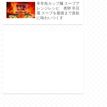
ト麺】
辛辛魚カップ麺 スープア
レンジレシピ 煮卵 辛豆
腐 スープを最後まで貪欲
に味わいつくす