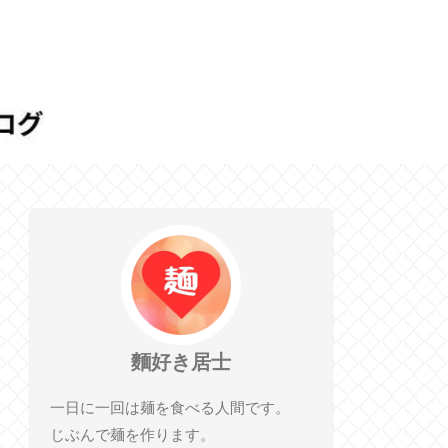
麵好き居士
一日に一回は麺を食べる人間です。
じぶんで麺を作ります。