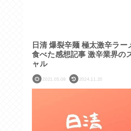
日清 爆裂辛麺 極太激辛ラー
食べた感想記事 激辛業界の
ャル
2021.05.08
2024.11.20